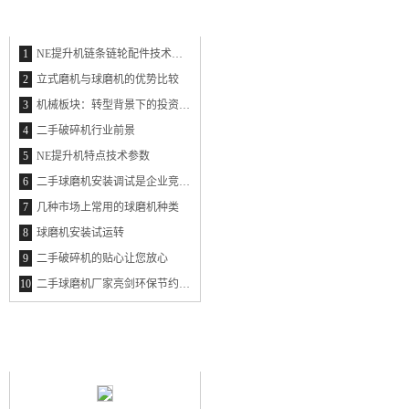
最新资讯
THE LATEST INFORMATION
1
NE提升机链条链轮配件技术参数
2
立式磨机与球磨机的优势比较
3
机械板块：转型背景下的投资新思维
4
二手破碎机行业前景
5
NE提升机特点技术参数
6
二手球磨机安装调试是企业竞争的利器
7
几种市场上常用的球磨机种类
8
球磨机安装试运转
9
二手破碎机的贴心让您放心
10
二手球磨机厂家亮剑环保节约市场
最新产品
NEW PRODUCT