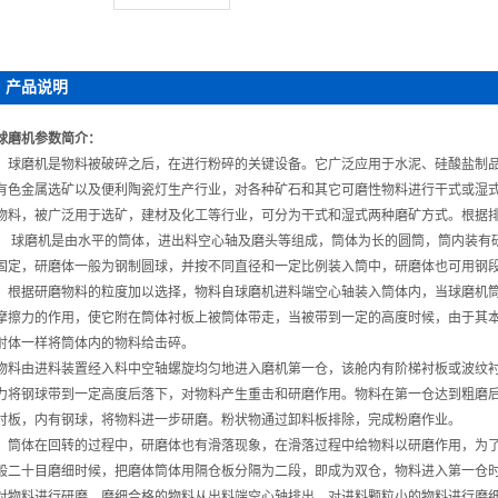
产品说明
球磨机参数简介：
球磨机是物料被破碎之后，在进行粉碎的关键设备。它广泛应用于水泥、硅酸盐制品，
有色金属选矿以及便利陶瓷灯生产行业，对各种矿石和其它可磨性物料进行干式或湿
物料，被广泛用于选矿，建材及化工等行业，可分为干式和湿式两种磨矿方式。根据
球磨机是由水平的筒体，进出料空心轴及磨头等组成，筒体为长的圆筒，筒内装有
固定，研磨体一般为钢制圆球，并按不同直径和一定比例装入筒中，研磨体也可用钢
根据研磨物料的粒度加以选择，物料自球磨机进料端空心轴装入筒体内，当球磨机筒
摩擦力的作用，使它附在筒体衬板上被筒体带走，当被带到一定的高度时候，由于其
射体一样将筒体内的物料给击碎。
物料由进料装置经入料中空轴螺旋均匀地进入磨机第一仓，该舱内有阶梯衬板或波纹
力将钢球带到一定高度后落下，对物料产生重击和研磨作用。物料在第一仓达到粗磨
衬板，内有钢球，将物料进一步研磨。粉状物通过卸料板排除，完成粉磨作业。
筒体在回转的过程中，研磨体也有滑落现象，在滑落过程中给物料以研磨作用，为了
般二十目磨细时候，把磨体筒体用隔仓板分隔为二段，即成为双仓，物料进入第一仓
对物料进行研磨，磨细合格的物料从出料端空心轴排出，对进料颗粒小的物料进行磨