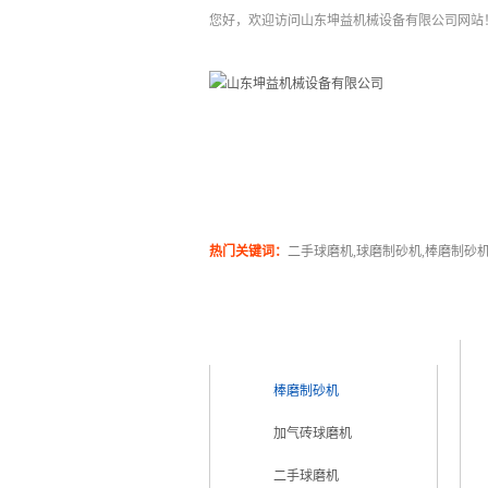
您好，欢迎访问山东坤益机械设备有限公司网站
二手球磨机
关于坤泰
热门关键词：
二手球磨机,球磨制砂机,棒磨制砂
产品类别
PRODUCT CATEGORY
棒磨制砂机
加气砖球磨机
二手球磨机