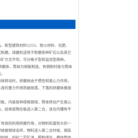
新型建筑材料52555、耐火材料、化肥、
式粉磨。球磨机适用于粉磨各种矿石以及其它
排矿方式不同，可分格子型和溢流型两种。
研磨体，筒体为钢板制造，有钢制衬板与筒体
段。
体转动时，研磨体由于惯性和离心力作用，
本身的重力作用而被抛落，下落的研磨体像抛
衬板，内装各种规格钢球，筒体转动产生离心
后，经单层隔仓板进入第二仓，该仓内镶有平
有效的利用研磨作用，对物料粒度较大的一
时候被钢球击碎，物料进入第二仓时候，钢段
细时候，如砂二号矿渣，粗粉煤灰，磨体筒体