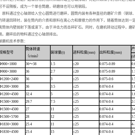
可不设隔板，成为一个单仓筒磨，研磨体也可以用钢段。
原料通过空心轴颈给入空心圆筒进行磨碎，圆筒内装有各种直径的磨矿介质（钢球、
的转速回转时，装在筒内的介质和原料在离心力和摩擦力的作用下，随着筒体达到一
离筒体内壁抛射下落或滚下，由于冲击力而击碎矿石。同时，在磨机转动过程中，磨
用。磨碎后的物料通过空心轴颈排出。
球磨机技术参数：
产
筒体转速
规格型号
装球量(t)
进料粒度(mm)
出料粒度(mm)
（r/min）
(t/
Ф900×1800
36～38
1.5
≤20
0.075-0.89
0.
Ф900×3000
36
2.7
≤20
0.075-0.89
1.
Ф1200×2400
36
3
≤25
0.075-0.6
1.
Ф1200×3000
36
3.5
≤25
0.074-0.4
1.
Ф1200×4500
32.4
5
≤25
0.074-0.4
1.
Ф1500×3000
29.7
7.5
≤25
0.074-0.4
2-
Ф1500×4500
27
11
≤25
0.074-0.4
3-
Ф1500×5700
28
12
≤25
0.074-0.4
3.
Ф1830×3000
25.4
11
≤25
0.074-0.4
4-
Ф1830×4500
25.4
15
≤25
0.074-0.4
4.