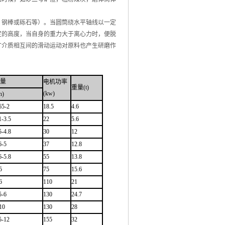
钢棒或砾石等）。当圆筒绕水平轴线以一定
定的高度，当自身的重力大于离心力时，便脱
矿介质相互间的滑动运动对原料也产生研磨作
量
电机功率
重量(t)
(kw)
h)
65-2
18.5
4.6
1-3.5
22
5.6
5-4.8
30
12
6-5
37
12.8
6-5.8
55
13.8
5
75
15.6
6
110
21
5-6
130
24.7
10
130
28
5-12
155
32