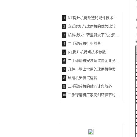
最新资讯
THE LATEST INFORMATION
1
NE提升机链条链轮配件技术参数
2
立式磨机与球磨机的优势比较
3
机械板块：转型背景下的投资新思维
4
二手破碎机行业前景
5
NE提升机特点技术参数
6
二手球磨机安装调试是企业竞争的利器
7
几种市场上常用的球磨机种类
8
球磨机安装试运转
9
二手破碎机的贴心让您放心
10
二手球磨机厂家亮剑环保节约市场
最新产品
NEW PRODUCT