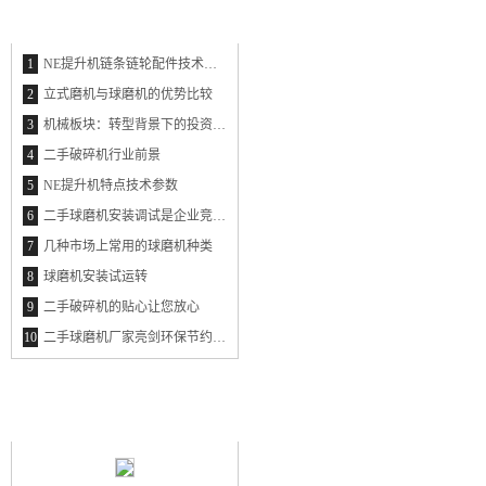
最新资讯
THE LATEST INFORMATION
1
NE提升机链条链轮配件技术参数
2
立式磨机与球磨机的优势比较
3
机械板块：转型背景下的投资新思维
4
二手破碎机行业前景
5
NE提升机特点技术参数
6
二手球磨机安装调试是企业竞争的利器
7
几种市场上常用的球磨机种类
8
球磨机安装试运转
9
二手破碎机的贴心让您放心
10
二手球磨机厂家亮剑环保节约市场
最新产品
NEW PRODUCT