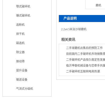
颚式破碎机
锤式破碎机
产品说明
选粉机
2.2x4.5米治沙球磨机
烘干机
相关资讯
磁选机
二手球磨机出售后的预防工作
除尘器
目前国内二手破碎机市场销售
二手破碎机产品恒久稳定性发
振动筛
临沂坤泰机械设备与您牵手共
提升设备
二手破碎机互联网电商热潮
输送设备
气流式分级机