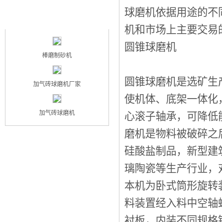
球磨机依据用途的不
最新产品
NEW PRODUCT
机和市场上主要交易
圆锥球磨机
棒磨制砂机
圆锥球磨机是选矿生
加气砖球磨机厂家
使机体、底架一体化
加气砖球磨机
心滚子轴承，可降低能
磨机是物料被破碎之
硅酸盐制品，新型建
璃陶瓷等生产行业，
本机为卧式筒形旋转
料装置经入料中空轴
衬板，内装不同规格