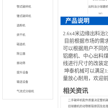
颚式破碎机
锤式破碎机
产品说明
选粉机
2.6x4米边缘出料
烘干机
目前根据市场的需
磁选机
可以根据用户不同
除尘器
铝磨机、中心出料
线进行尺寸的改装
振动筛
坤泰机械可以满足1
提升设备
量放心耐用，欢迎
输送设备
相关资讯
气流式分级机
二手破碎机配件质量决定整机
旧球磨机的动颚断裂原因及处