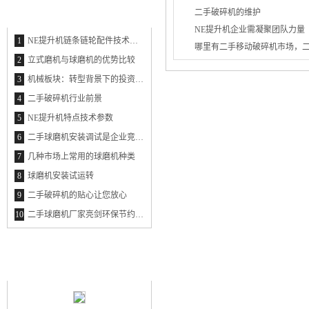
最新资讯
二手破碎机的维护
THE LATEST INFORMATION
NE提升机企业需凝聚团队力量
1
NE提升机链条链轮配件技术参数
哪里有二手移动破碎机市场，
2
立式磨机与球磨机的优势比较
3
机械板块：转型背景下的投资新思维
4
二手破碎机行业前景
5
NE提升机特点技术参数
6
二手球磨机安装调试是企业竞争的利器
7
几种市场上常用的球磨机种类
8
球磨机安装试运转
9
二手破碎机的贴心让您放心
10
二手球磨机厂家亮剑环保节约市场
最新产品
NEW PRODUCT