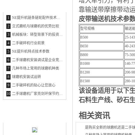
增大牵引力，有利
最新资讯
THE LATEST INFORMATION
靠输送带摩擦带动
皮带输送机技术参
1
NE提升机链条链轮配件技术参数
2
立式磨机与球磨机的优势比较
型号规格
输送能
3
机械板块：转型背景下的投资新思维
B500
25-143
4
二手破碎机行业前景
B650
40-243
5
NE提升机特点技术参数
B800
75-500
6
二手球磨机安装调试是企业竞争的利器
B1000
140-7
7
几种市场上常用的球磨机种类
B1200
200-9
8
球磨机安装试运转
B1500
280-1
9
二手破碎机的贴心让您放心
该设备适用于以下
10
二手球磨机厂家亮剑环保节约市场
石料生产线、砂石
最新产品
相关资讯
NEW PRODUCT
是购买全新的球磨机还是二手