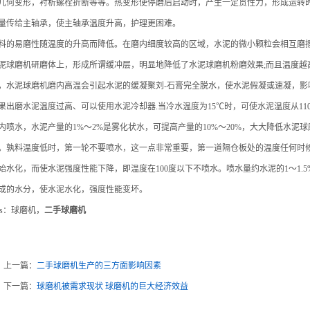
几何变形，衬析螺栓折断等等。热变形使停磨后启动时，产生一定贯性力，形成运转时
量传给主轴承，使主轴承温度升高，护理更困难。
料的易磨性随温度的升高而降低。在磨内细度较高的区域，水泥的微小颗粒会相互磨
泥球磨机研磨体上，形成所谓缓冲层，明显地降低了水泥球磨机粉磨效果;而且温度越
，水泥球磨机磨内高温会引起水泥的缓凝聚刘-石膏完全脱水，使水泥假凝或速凝，影
果出磨水泥温度过高、可以使用水泥冷却器.当冷水温度为15℃时，可使水泥温度从11
内喷水，水泥产量的1%～2%是雾化状水，可提高产量的10%～20%，大大降低水泥
。孰料温度低时，第一轮不要喷水，这一点非常重要，第一道隔仓板处的温度任何时候
始水化，而使水泥强度性能下降，即温度在100度以下不喷水。喷水量约水泥的1～1.
成的水分，使水泥水化，强度性能变坏。
ags：球磨机，
二手球磨机
上一篇：
二手球磨机生产的三方面影响因素
下一篇：
球磨机被需求现状 球磨机的巨大经济效益