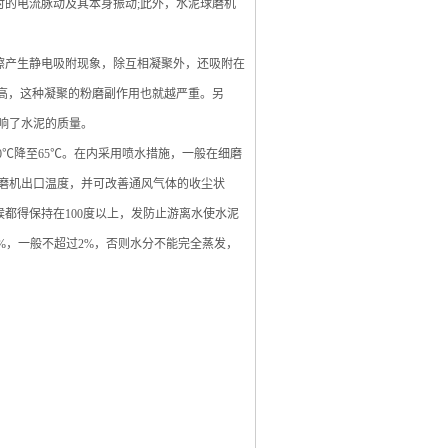
的电流脉动及其本身振动;此外，水泥球磨机
擦产生静电吸附现象，除互相凝聚外，还吸附在
高，这种凝聚的粉磨副作用也就越严重。另
响了水泥的质量。
0℃降至65℃。在内采用喷水措施，一般在细磨
球磨机出口温度，并可改善通风气体的收尘状
都得保持在100度以上，发防止游离水使水泥
5%，一般不超过2%，否则水分不能完全蒸发，