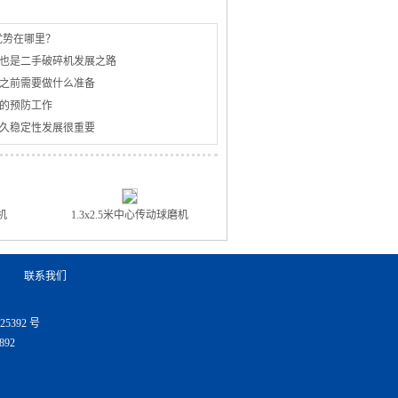
优势在哪里？
也是二手破碎机发展之路
之前需要做什么准备
的预防工作
久稳定性发展很重要
机
1.3x2.5米中心传动球磨机
联系我们
025392 号
892