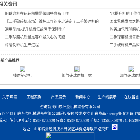
相关资讯
旧球磨机在运转前需要做哪些准备工作
NE提升机的工作
【二手破碎机市场】维护工作的多少决定了二手破碎机的
国家繁荣发展之路
通用型NE提升机极低故障率保障生产
购买加气砖球磨机
二手球磨机质量是客户最关心的问题
二手球磨机出售后
棒磨制砂机生产过程
二手破碎机产品恒
最新产品推荐
棒磨制砂机
加气砖球磨机厂家
加气砖球磨
关于坤泰
工程实例
产品展示
新闻中心
生产线展示
在线留言
咨询就找山东坤益机械设备有限公司
ight © 2015 山东坤益机械设备有限公司版权所有 技术支持
山东鼎基
sitemap
鲁 ICP 备 17
人：陈经理 电话：0539-8769229 传真：0539-8769229 手机：13562968979 \ 15165399
地址：山东临沂经济技术开发区华夏路与联邦路交汇