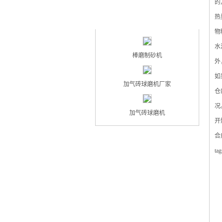
的
最新产品
热
NEW PRODUCT
物
水
棒磨制砂机
外
如
加气砖球磨机厂家
仓
况
加气砖球磨机
开
合
t