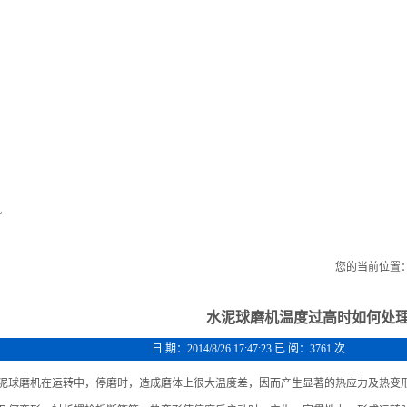
！
工程案例
产品展示
新闻中心
生产线展示
机
新闻浏览
您的当前位置
水泥球磨机温度过高时如何处
日 期：2014/8/26 17:47:23 已 阅：3761 次
泥球磨机在运转中，停磨时，造成磨体上很大温度差，因而产生显著的热应力及热变