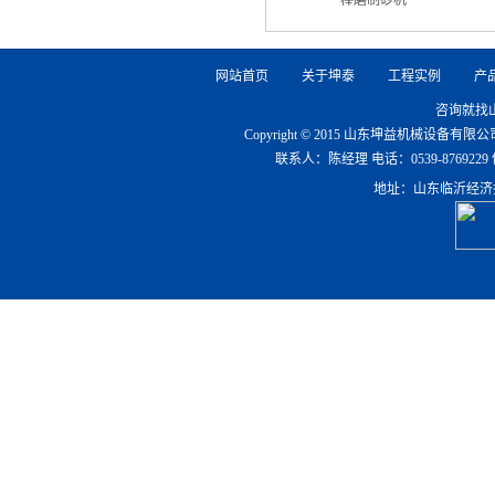
棒磨制砂机
网站首页
关于坤泰
工程实例
产
咨询就找
Copyright © 2015 山东坤益机械设备
联系人：陈经理 电话：0539-8769229 传真：0
地址：山东临沂经济