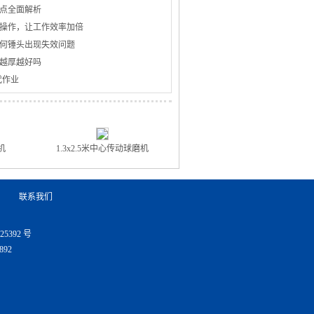
点全面解析
操作，让工作效率加倍
何锤头出现失效问题
越厚越好吗
代作业
机
1.3x2.5米中心传动球磨机
联系我们
025392 号
892