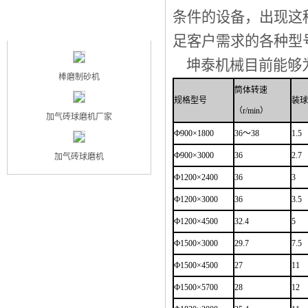
条件的设备，出现这
最新产品
NEW PRODUCT
足客户需求的各种型
坤泰机械目前能够
棒磨制砂机
筒体转速
规格型号
装球量
（r/min）
加气砖球磨机厂家
Ф900×1800
36～38
1.5
Ф900×3000
36
2.7
加气砖球磨机
Ф1200×2400
36
3
Ф1200×3000
36
3.5
Ф1200×4500
32.4
5
Ф1500×3000
29.7
7.5
Ф1500×4500
27
11
Ф1500×5700
28
12