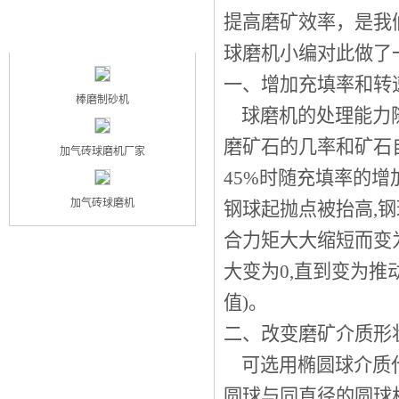
提高磨矿效率，是我
最新产品
NEW PRODUCT
球磨机小编对此做了
一、增加充填率和转
棒磨制砂机
球磨机的处理能力随
磨矿石的几率和矿石
加气砖球磨机厂家
45%时随充填率的
加气砖球磨机
钢球起抛点被抬高,
合力矩大大缩短而变为
大变为0,直到变为推
值)。
二、改变磨矿介质形
可选用椭圆球介质代
圆球与同直径的圆球相