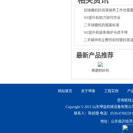
相关资讯
旧球磨机的润滑保养工作也需
NE提升机助力现代作业
二手球磨机的报废标准
NE提升机链条维护马虎不得
二手破碎机企教你如何做好高
最新产品推荐
棒磨制砂机
网站首页
关于坤泰
工程实例
产
咨询就找
Copyright © 2015 山东坤益机械设备
联系人：陈经理 电话：0539-8769229 传真：0
地址：山东临沂经济