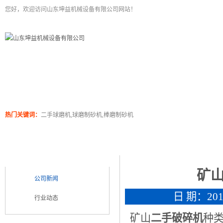
您好，欢迎访问山东坤益机械设备有限公司网站！
二手球磨机
关于坤泰
工程案例
产品展
热门关键词：
二手球磨机,球磨制砂机,棒磨制砂机
新闻浏览
新闻类别
NEWS CATEGORY
矿
公司新闻
日 期：2017
行业动态
矿山
二手破碎机
种