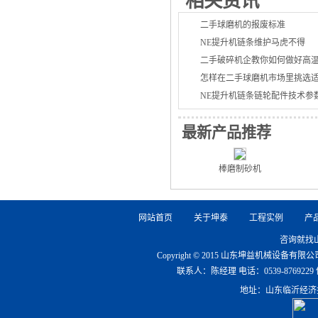
相关资讯
二手球磨机的报废标准
NE提升机链条维护马虎不得
二手破碎机企教你如何做好高
怎样在二手球磨机市场里挑选
NE提升机链条链轮配件技术参
最新产品推荐
棒磨制砂机
网站首页
关于坤泰
工程实例
产
咨询就找
Copyright © 2015 山东坤益机械设备
联系人：陈经理 电话：0539-8769229 传真：0
地址：山东临沂经济