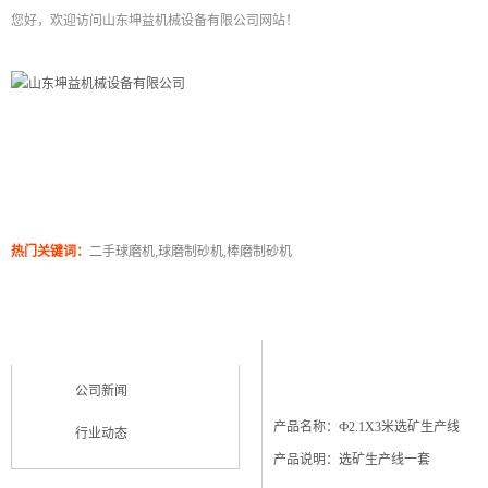
您好，欢迎访问山东坤益机械设备有限公司网站！
网站首页
关于坤泰
工程案例
产品展
热门关键词：
二手球磨机,球磨制砂机,棒磨制砂机
实例浏览
新闻类别
NEWS CATEGORY
公司新闻
产品名称：Ф2.1X3米选矿生产线
行业动态
产品说明：选矿生产线一套